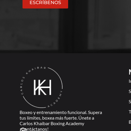
ESCRÍBENOS
I
S
S
T
Boxeo y entrenamiento funcional. Supera
tus límites, boxea más fuerte. Únete a
B
Carlos Khaibar Boxing Academy
¡Contáctanos!