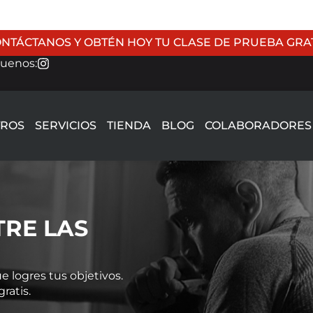
NTÁCTANOS Y OBTÉN HOY TU CLASE DE PRUEBA GRA
guenos:
TROS
SERVICIOS
TIENDA
BLOG
COLABORADORES
TRE LAS
 logres tus objetivos.
ratis.