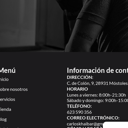
Menú
Información de con
DIRECCIÓN:
nicio
C. de Colón, 9, 28931 Móstoles
HORARIO
obre nosotros
Lunes a viernes: 8:00h-21:30h
ervicios
Sábado y domingo: 9:00h-15:0
TELÉFONO:
ienda
623 590 356
CORREO ELECTRÓNICO:
log
carloskhaibar@gmail.com