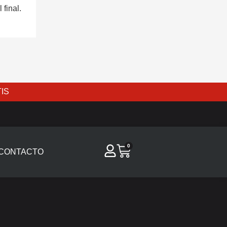
 final.
IS
0
CONTACTO