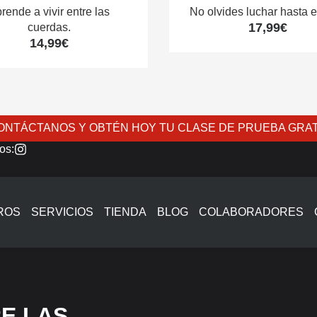
rende a vivir entre las
No olvides luchar hasta el
17,99
€
cuerdas.
14,99
€
ONTÁCTANOS Y OBTÉN HOY TU CLASE DE PRUEBA GRAT
os:
ROS
SERVICIOS
TIENDA
BLOG
COLABORADORES
RE LAS