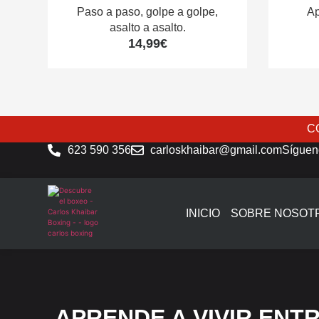
Paso a paso, golpe a golpe,
Ap
asalto a asalto.
14,99
€
C
623 590 356
carloskhaibar@gmail.com
Síguen
INICIO
SOBRE NOSOT
APRENDE A VIVIR ENT