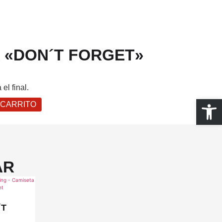
 «DON´T FORGET»
el final.
Abrir
 CARRITO
AR
´T